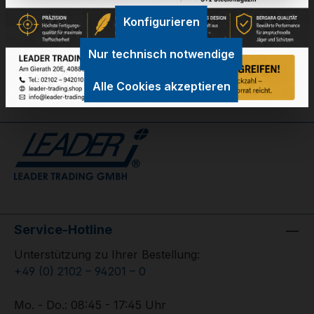
Konfigurieren
GPSR Information
Nur technisch notwendige
Bewertungen
Alle Cookies akzeptieren
Service-Hotline
Unterstützung zu Ihrer Bestellung:
+49 (0) 2102 – 94201 – 0
Mo. - Do.: 08:45 - 17:45 Uhr