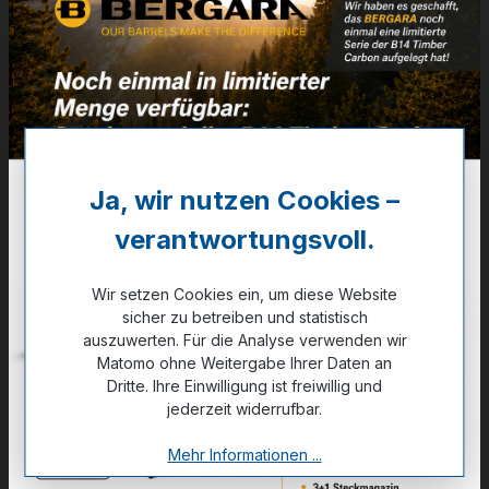
Kal. 12
Full (F) - Voll
Artikelnummer:
17-04800
29,00 €
❌ Nicht auf Lager
Ja, wir nutzen Cookies –
verantwortungsvoll.
Noch kein Kunde?
Registrieren Sie sich jetzt.
Wir setzen Cookies ein, um diese Website
sicher zu betreiben und statistisch
auszuwerten. Für die Analyse verwenden wir
Matomo ohne Weitergabe Ihrer Daten an
Dritte. Ihre Einwilligung ist freiwillig und
Zum Merkzettel hinzufügen
jederzeit widerrufbar.
Mehr Informationen ...
Technische Daten