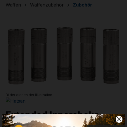
Waffen
Waffenzubehör
Zubehör
Bildergalerie überspringen
Bilder dienen der Illustration
Extended Innerchoke -