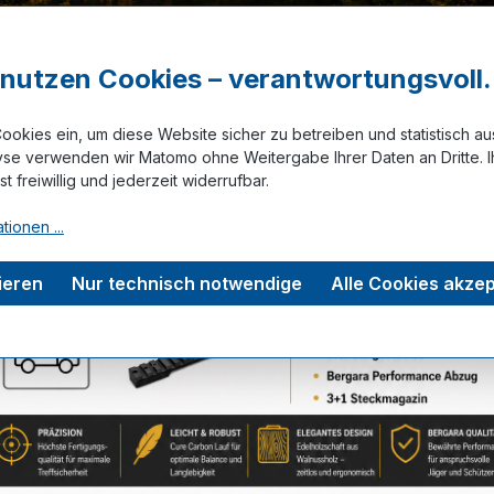
Schrotgrö
3,0mm (5)
r nutzen Cookies – verantwortungsvoll.
ookies ein, um diese Website sicher zu betreiben und statistisch a
yse verwenden wir Matomo ohne Weitergabe Ihrer Daten an Dritte. I
ist freiwillig und jederzeit widerrufbar.
Zum Merkze
tionen ...
ieren
Nur technisch notwendige
Alle Cookies akzep
tungen