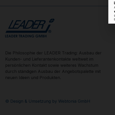
Die Philosophie der LEADER Trading: Ausbau der
Kunden- und Lieferantenkontakte weltweit im
persönlichen Kontakt sowie weiteres Wachstum
durch ständigen Ausbau der Angebotspalette mit
neuen Ideen und Produkten.
© Design & Umsetzung by Webtonia GmbH