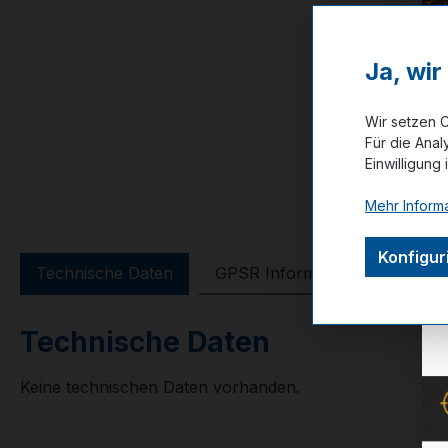
Ja, wi
Wir setzen C
Für die Anal
Einwilligung 
Mehr Informa
Konfigur
Technische Daten
GPSR Information
Bewer
Technische Daten
Keine technischen Daten vorhanden.