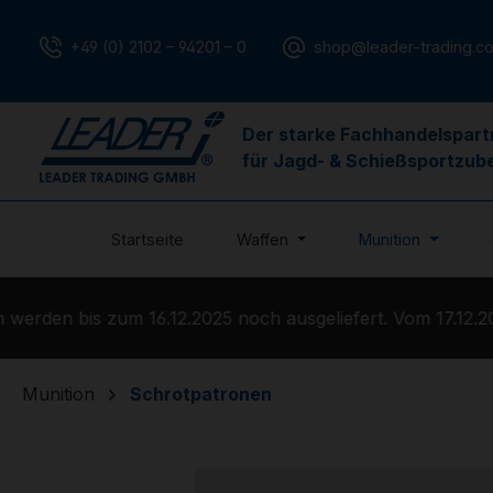
m Hauptinhalt springen
Zur Suche springen
Zur Hauptnavigation springen
+49 (0) 2102 – 94201 – 0
shop@leader-trading.c
Der starke Fachhandelspart
für Jagd- & Schießsportzub
Startseite
Waffen
Munition
rden bis zum 16.12.2025 noch ausgeliefert. Vom 17.12.202
Munition
Schrotpatronen
Bildergalerie überspringen