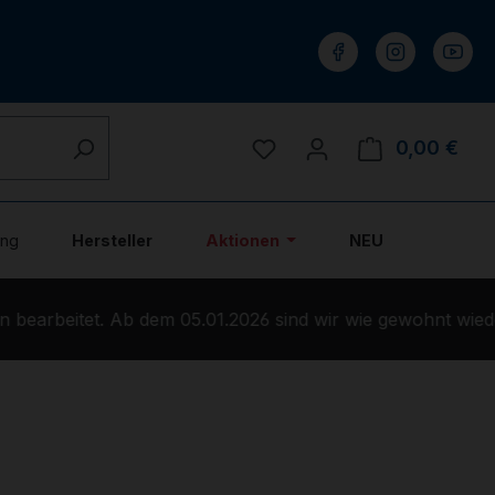
Du hast 0 Produkte auf 
0,00 €
Ware
ung
Hersteller
Aktionen
NEU
bearbeitet. Ab dem 05.01.2026 sind wir wie gewohnt wieder