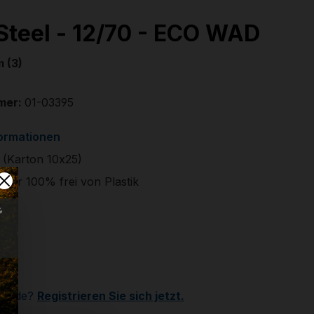
 Steel - 12/70 - ECO WAD
 (3)
mer:
01-03395
formationen
 (Karton 10x25)
her 100% frei von Plastik
€
r
Kunde?
Registrieren Sie sich jetzt.