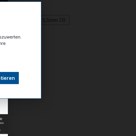
auswählen
ße
3,25mm (4)
3,5mm (3)
uszuwerten.
hre
ttel hinzufügen
tieren