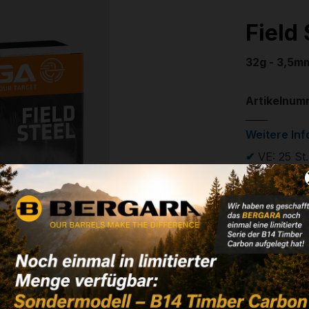
Field
32g - 3,5mm
Artikelnum
Weitere In
✔
VE: 25 St.
✔
Schrotbec
24,50 
✔ Auf Lage
Noch kein 