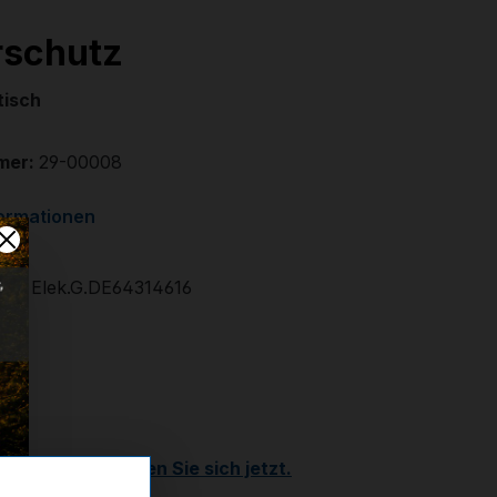
rschutz
tisch
mer:
29-00008
formationen
E
em. Elek.G.DE64314616
€
r
Kunde?
Registrieren Sie sich jetzt.