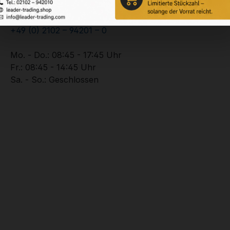
Service-Hotline
Unterstützung zu Ihrer Bestellung:
+49 (0) 2102 – 94201 – 0
Mo. - Do.: 08:45 - 17:45 Uhr
Fr.: 08:45 - 14:45 Uhr
Sa. - So.: Geschlossen