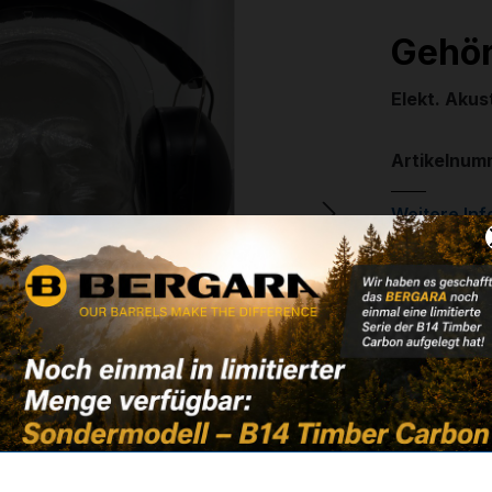
Gehö
Elekt. Akus
Artikelnum
Weitere In
✔
NHP-602
✔
Reg.Nr. g
29,00 
✔ Auf Lage
Noch kein 