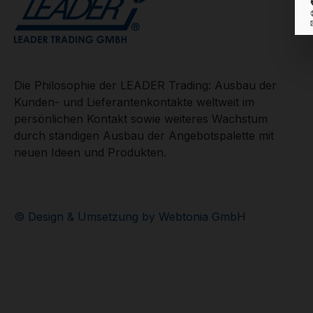
Die Philosophie der LEADER Trading: Ausbau der
Kunden- und Lieferantenkontakte weltweit im
persönlichen Kontakt sowie weiteres Wachstum
durch ständigen Ausbau der Angebotspalette mit
neuen Ideen und Produkten.
© Design & Umsetzung by Webtonia GmbH