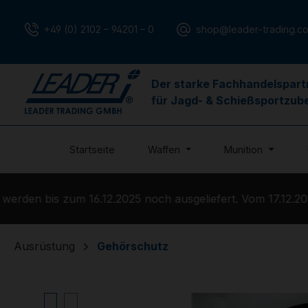
m Hauptinhalt springen
Zur Suche springen
Zur Hauptnavigation springen
+49 (0) 2102 – 94201 – 0
shop@leader-trading.c
Der starke Fachhandelspart
für Jagd- & Schießsportzub
Startseite
Waffen
Munition
den bis zum 16.12.2025 noch ausgeliefert. Vom 17.12.2025
Ausrüstung
Gehörschutz
Bildergalerie überspringen