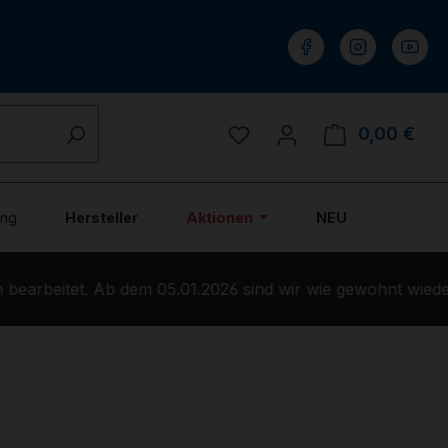
Du hast 0 Produkte auf 
0,00 €
Ware
ung
Hersteller
Aktionen
NEU
earbeitet. Ab dem 05.01.2026 sind wir wie gewohnt wieder