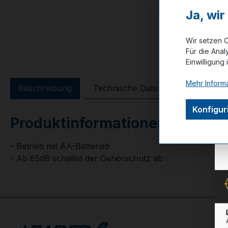
Ja, wi
Wir setzen C
Für die Anal
Einwilligung 
Mehr Informa
Beschreibung
Technische Daten
GPSR Info
Konfigur
Produktinformationen "Gehör
- Betrieb mit AA-Batterieb
- Ab 85dB schaltet der Gehörschutz ab