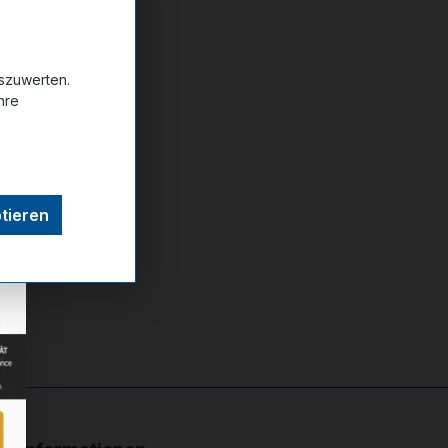
uszuwerten.
hre
ttel hinzufügen
tieren