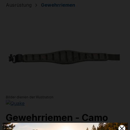
Ausrüstung
Gewehrriemen
Bildergalerie überspringen
Bilder dienen der Illustration
Gewehrriemen - Camo
Contour Sling