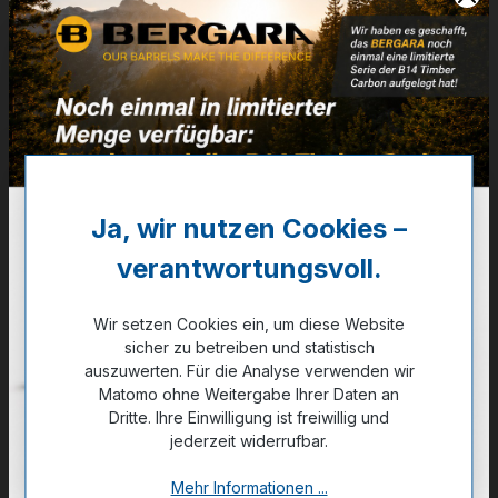
Artikelnummer:
29-05060
Weitere Informationen
✔
A04608
33,90 €
Ja, wir nutzen Cookies –
✔ Auf Lager
verantwortungsvoll.
Noch kein Kunde?
Registrieren Sie sich jetzt.
Wir setzen Cookies ein, um diese Website
sicher zu betreiben und statistisch
auszuwerten. Für die Analyse verwenden wir
Matomo ohne Weitergabe Ihrer Daten an
Dritte. Ihre Einwilligung ist freiwillig und
jederzeit widerrufbar.
Zum Merkzettel hinzufügen
Mehr Informationen ...