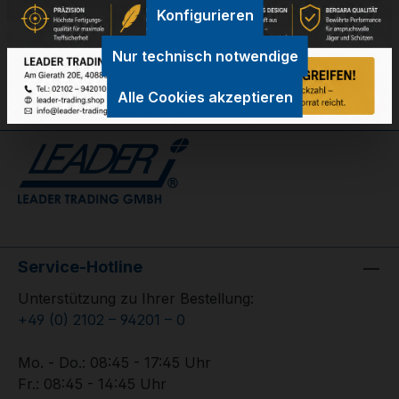
GPSR Information
Konfigurieren
Bewertungen
Nur technisch notwendige
Alle Cookies akzeptieren
Service-Hotline
Unterstützung zu Ihrer Bestellung:
+49 (0) 2102 – 94201 – 0
Mo. - Do.: 08:45 - 17:45 Uhr
Fr.: 08:45 - 14:45 Uhr