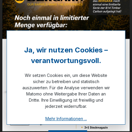
Artikelnummer:
30-01163
17,49 €
✔ Auf Lager
Ja, wir nutzen Cookies –
Noch kein Kunde?
Registrieren Sie sich jetzt.
verantwortungsvoll.
Wir setzen Cookies ein, um diese Website
sicher zu betreiben und statistisch
auszuwerten. Für die Analyse verwenden wir
Matomo ohne Weitergabe Ihrer Daten an
Zum Merkzettel hinzufügen
Dritte. Ihre Einwilligung ist freiwillig und
jederzeit widerrufbar.
Mehr Informationen ...
Technische Daten