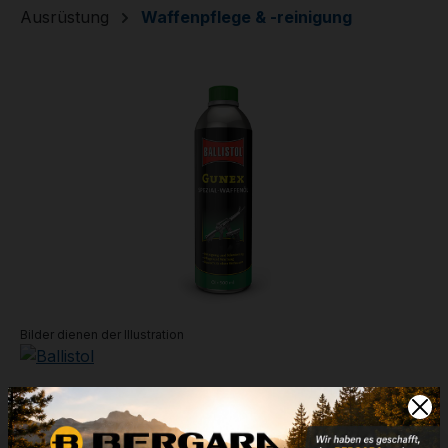
Ausrüstung
Waffenpflege & -reinigung
Bildergalerie überspringen
Bilder dienen der Illustration
Gunex
500ml Öl