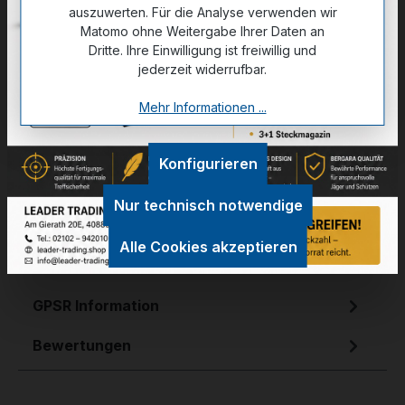
auszuwerten. Für die Analyse verwenden wir
Matomo ohne Weitergabe Ihrer Daten an
Dritte. Ihre Einwilligung ist freiwillig und
jederzeit widerrufbar.
Zum Merkzettel hinzufügen
Mehr Informationen ...
Beschreibung
Konfigurieren
Eine Patrone für alle WildartenSeine exklusiven
Nur technisch notwendige
Komponenten garantieren den bestmöglichen
Jagdtag.
Alle Cookies akzeptieren
Technische Daten
GPSR Information
Bewertungen