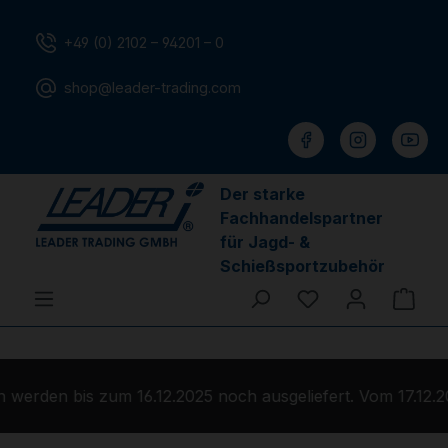
Zum Hauptinhalt springen
+49 (0) 2102 – 94201 – 0
shop@leader-trading.com
Der starke
Fachhandelspartner
für Jagd- &
Schießsportzubehör
Du hast 0 Produ
Ware
werden bis zum 16.12.2025 noch ausgeliefert. Vom 17.12.2