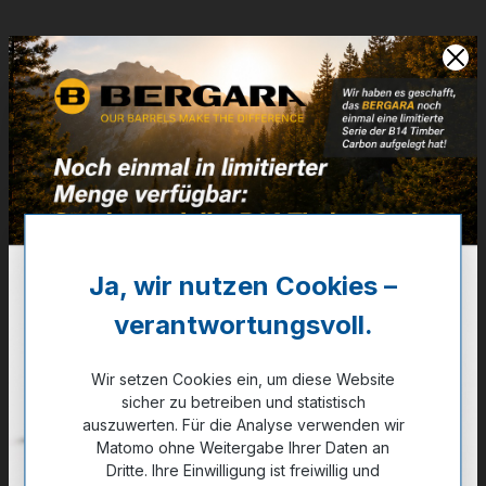
Artikelnummer:
87-K90239
Weitere Informationen
✔
Vibram-Sole
✔
Höhe=14cm / Waterproof
165,00 €
✔ Auf Lager
Ja, wir nutzen Cookies –
verantwortungsvoll.
Noch kein Kunde?
Registrieren Sie sich jetzt.
Wir setzen Cookies ein, um diese Website
auswählen
sicher zu betreiben und statistisch
Größe
auszuwerten. Für die Analyse verwenden wir
38
45
41
39
44
40
Matomo ohne Weitergabe Ihrer Daten an
Dritte. Ihre Einwilligung ist freiwillig und