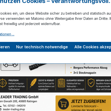
r nutzen Cookies – verantwortungsvoll.
ookies ein, um diese Website sicher zu betreiben und statistisch a
Zum Merkze
yse verwenden wir Matomo ohne Weitergabe Ihrer Daten an Dritte. I
ist freiwillig und jederzeit widerrufbar.
tungen
tionen ...
ieren
Nur technisch notwendige
Alle Cookies akzep
Service-Hotline
Unterstützung zu Ihrer Bestellung: