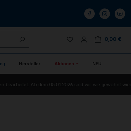
Du hast 0 Produkte auf 
0,00 €
Ware
ung
Hersteller
Aktionen
NEU
bearbeitet. Ab dem 05.01.2026 sind wir wie gewohnt wiede