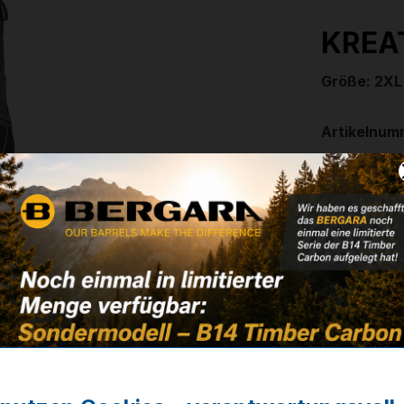
KREAT
Größe: 2XL
Artikelnum
179,00
✔ Auf Lage
Noch kein 
ausw
Größe
S
3XL