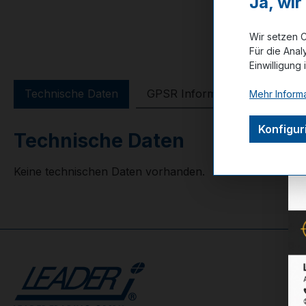
Ja, wi
Wir setzen C
Für die Anal
Einwilligung 
Technische Daten
GPSR Information
Bewer
Mehr Informa
Konfigur
Technische Daten
Keine technischen Daten vorhanden.