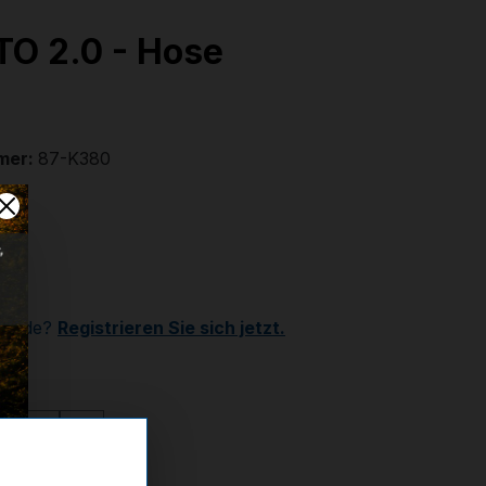
O 2.0 - Hose
mer:
87-K380
 €
r
Kunde?
Registrieren Sie sich jetzt.
ählen
2XL
M