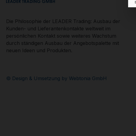
Die Philosophie der LEADER Trading: Ausbau der
Kunden- und Lieferantenkontakte weltweit im
persönlichen Kontakt sowie weiteres Wachstum
durch ständigen Ausbau der Angebotspalette mit
neuen Ideen und Produkten.
© Design & Umsetzung by Webtonia GmbH