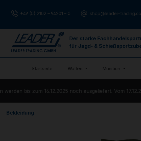
m Hauptinhalt springen
Zur Suche springen
Zur Hauptnavigation springen
+49 (0) 2102 – 94201 – 0
shop@leader-trading.c
Der starke Fachhandelspart
für Jagd- & Schießsportzub
Startseite
Waffen
Munition
erden bis zum 16.12.2025 noch ausgeliefert. Vom 17.12.20
Bekleidung
Bildergalerie überspringen