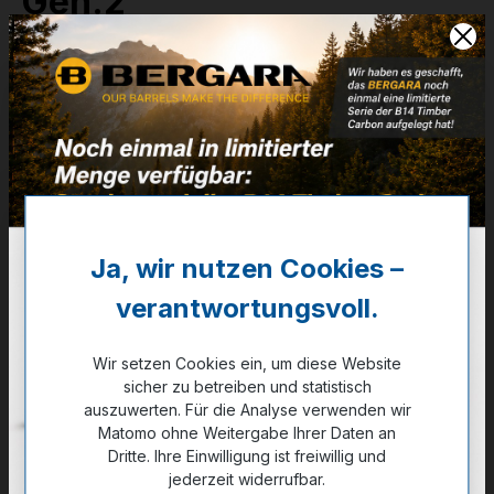
Gen.2
.22 LR
Artikelnummer:
C500.095
Weitere Informationen
✔
2 Magazine
✔
Nur für Jagdscheininhaber!
Ja, wir nutzen Cookies –
448,00 €
verantwortungsvoll.
✔ Auf Lager
Wir setzen Cookies ein, um diese Website
sicher zu betreiben und statistisch
Noch kein Kunde?
Registrieren Sie sich jetzt.
auszuwerten. Für die Analyse verwenden wir
Matomo ohne Weitergabe Ihrer Daten an
Dritte. Ihre Einwilligung ist freiwillig und
jederzeit widerrufbar.