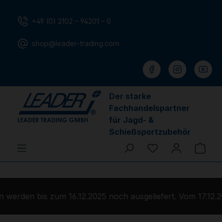
Zum Hauptinhalt springen
+49 (0) 2102 – 94201 – 0
shop@leader-trading.com
Der starke
Fachhandelspartner
für Jagd- &
Schießsportzubehör
Du hast 0 Produ
Ware
werden bis zum 16.12.2025 noch ausgeliefert. Vom 17.12.2