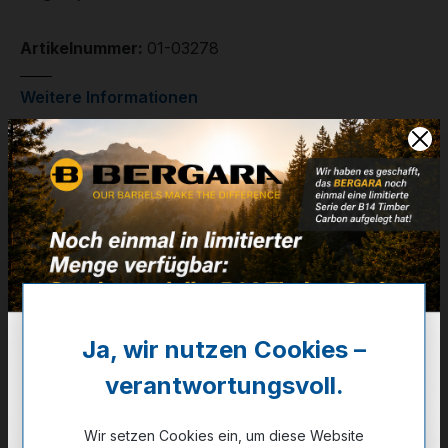
Artikelnummer:
01-03278
Weitere Informationen
✔
VE: 10 St. (Karton 25x10)
10,40 €
❌ Nicht auf Lager
Noch kein Kunde?
Registrieren Sie sich jetzt.
auswählen
Schrotgröße
Ja, wir nutzen Cookies –
2,5mm (7)
2,75mm (6)
3,5mm (3)
verantwortungsvoll.
4,0mm (1)
3,75mm (2)
3,25mm (4)
Wir setzen Cookies ein, um diese Website
3,0mm (5)