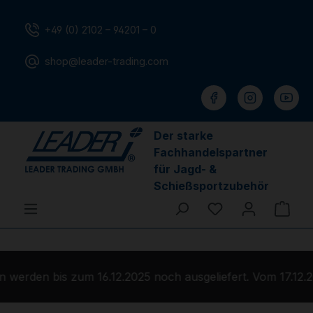
Zum Hauptinhalt springen
+49 (0) 2102 – 94201 – 0
shop@leader-trading.com
Der starke
Fachhandelspartner
für Jagd- &
Schießsportzubehör
Du hast 0 Produ
Ware
werden bis zum 16.12.2025 noch ausgeliefert. Vom 17.12.2