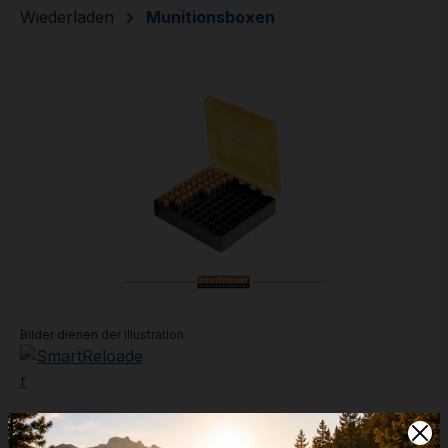
Wiederladen
Munitionsboxen
Bildergalerie überspringen
Bilder dienen der Illustration
Munitionsbox #1A - 100