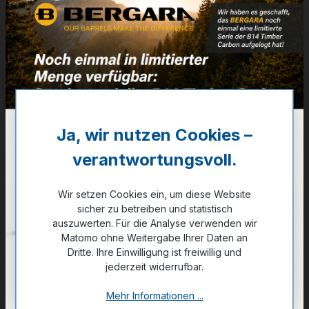
Patr.
für 9mm & .380
Artikelnummer:
VBSR608
6,99 €
Ja, wir nutzen Cookies –
✔ Auf Lager
verantwortungsvoll.
Noch kein Kunde?
Registrieren Sie sich jetzt.
Wir setzen Cookies ein, um diese Website
sicher zu betreiben und statistisch
auszuwerten. Für die Analyse verwenden wir
Matomo ohne Weitergabe Ihrer Daten an
Dritte. Ihre Einwilligung ist freiwillig und
jederzeit widerrufbar.
Zum Merkzettel hinzufügen
Mehr Informationen ...