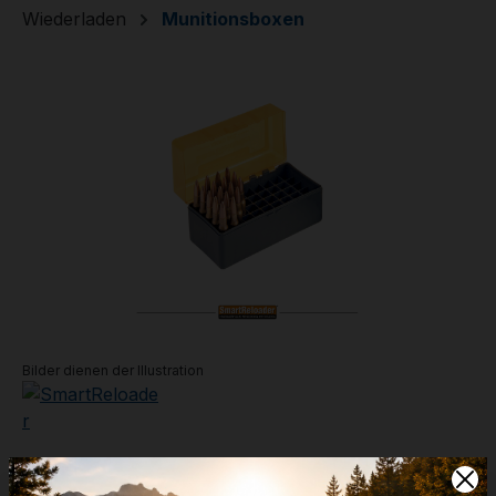
Wiederladen
Munitionsboxen
Bildergalerie überspringen
Bilder dienen der Illustration
Munitionsbox #9 - 36