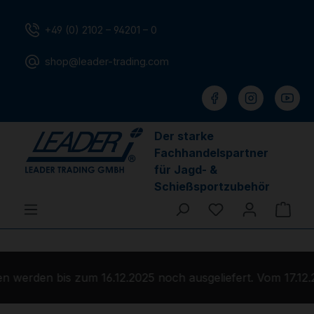
Zum Hauptinhalt springen
+49 (0) 2102 – 94201 – 0
shop@leader-trading.com
Der starke
Fachhandelspartner
für Jagd- &
Schießsportzubehör
Du hast 0 Produ
Ware
 werden bis zum 16.12.2025 noch ausgeliefert. Vom 17.12.