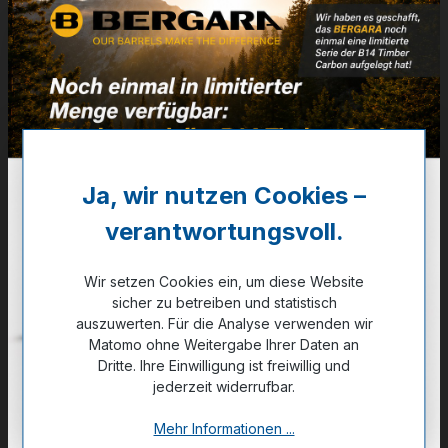
Patr.
für .30-06 Sprgf.
Artikelnummer:
VBSR617
6,99 €
Ja, wir nutzen Cookies –
✔ Auf Lager
verantwortungsvoll.
Noch kein Kunde?
Registrieren Sie sich jetzt.
Wir setzen Cookies ein, um diese Website
sicher zu betreiben und statistisch
auszuwerten. Für die Analyse verwenden wir
Matomo ohne Weitergabe Ihrer Daten an
Dritte. Ihre Einwilligung ist freiwillig und
jederzeit widerrufbar.
Zum Merkzettel hinzufügen
Mehr Informationen ...