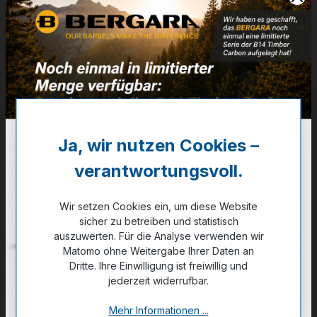
Artikelnummer:
32-04012
Weitere Informationen
✔
E=113,8 Diff=2,9
111,00 €
Ja, wir nutzen Cookies –
✔ Auf Lager
verantwortungsvoll.
Noch kein Kunde?
Registrieren Sie sich jetzt.
Wir setzen Cookies ein, um diese Website
sicher zu betreiben und statistisch
auszuwerten. Für die Analyse verwenden wir
Matomo ohne Weitergabe Ihrer Daten an
Dritte. Ihre Einwilligung ist freiwillig und
jederzeit widerrufbar.
Zum Merkzettel hinzufügen
Mehr Informationen ...