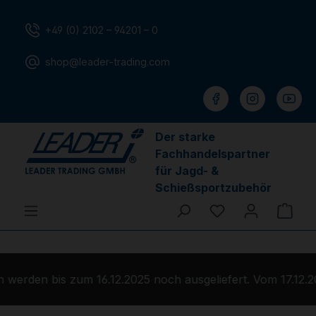
Zum Hauptinhalt springen
+49 (0) 2102 – 94201 – 0
shop@leader-trading.com
Der starke
Fachhandelspartner
für Jagd- &
Schießsportzubehör
Du hast 0 Produ
Ware
werden bis zum 16.12.2025 noch ausgeliefert. Vom 17.12.2