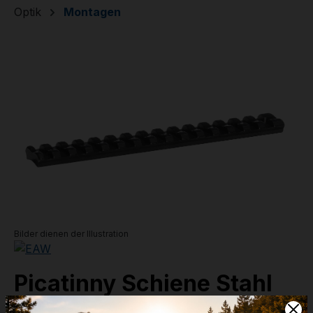
Optik
Montagen
Bildergalerie überspringen
Bilder dienen der Illustration
Picatinny Schiene Stahl
BERGARA B14 LA 20 MOA