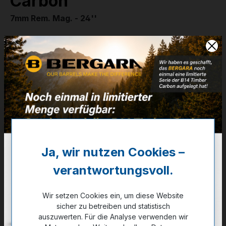
Carbon
7mm Rem. Mag. - 24''
Artikelnummer:
24-20704
Weitere Informationen
✔
5/8-24 UNEF - MDT Carbon Chassis
✔
3 Schuss AICS (Compat.)
3.669,00 €
❌ Nicht auf Lager
Ja, wir nutzen Cookies –
verantwortungsvoll.
Noch kein Kunde?
Registrieren Sie sich jetzt.
Wir setzen Cookies ein, um diese Website
sicher zu betreiben und statistisch
auswählen
Kaliber
auszuwerten. Für die Analyse verwenden wir