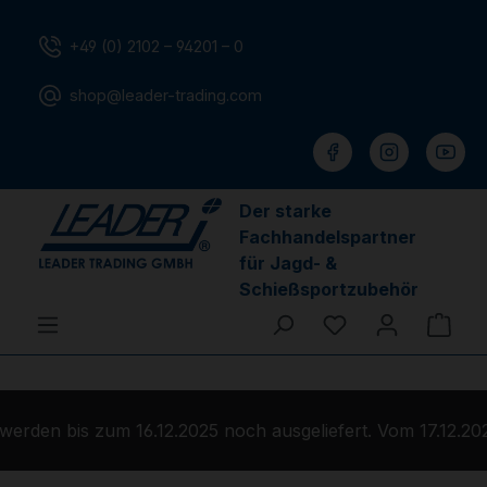
Zum Hauptinhalt springen
+49 (0) 2102 – 94201 – 0
shop@leader-trading.com
Der starke
Fachhandelspartner
für Jagd- &
Schießsportzubehör
Du hast 0 Produ
Ware
rden bis zum 16.12.2025 noch ausgeliefert. Vom 17.12.202