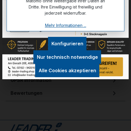
Matomo ohne Weitergabe Ihrer Daten an
.308 Win.
7 Rem. Mag.
6,5 PRC
Dritte. Ihre Einwilligung ist freiwillig und
6,5 Creedm.
7 PRC
.300 Win. Mag.
jederzeit widerrufbar.
Mehr Informationen ...
Konfigurieren
Zum Merkzettel hinzufügen
Nur technisch notwendige
Technische Daten
Alle Cookies akzeptieren
GPSR Information
Bewertungen