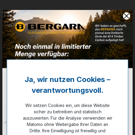
Artikelnummer:
24-20901
Weitere Informationen
✔
MDT ELITE CHASSIS / Stainless Steel Lauf
✔
5/8-24 UNEF / 10 Schuss AICS (Compat.)
4.017,00 €
✔ Auf Lager
Ja, wir nutzen Cookies –
verantwortungsvoll.
Noch kein Kunde?
Registrieren Sie sich jetzt.
Wir setzen Cookies ein, um diese Website
auswählen
sicher zu betreiben und statistisch
Kaliber
auszuwerten. Für die Analyse verwenden wir
6 Creedm.
.308 Win.
6,5 Creedm.
Matomo ohne Weitergabe Ihrer Daten an
Dritte. Ihre Einwilligung ist freiwillig und