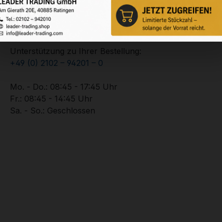
Service-Hotline
Unterstützung zu Ihrer Bestellung:
+49 (0) 2102 – 94201 – 0
Mo. - Do.: 08:45 - 17:45 Uhr
Fr.: 08:45 - 14:45 Uhr
Sa. - So.: Geschlossen