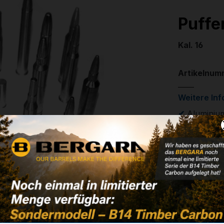
Puffe
Kal. 16
Artikelnum
Weitere In
✔
Aluminiu
✔
Blister: 2
11,00 
✔ Auf Lage
Noch kein 