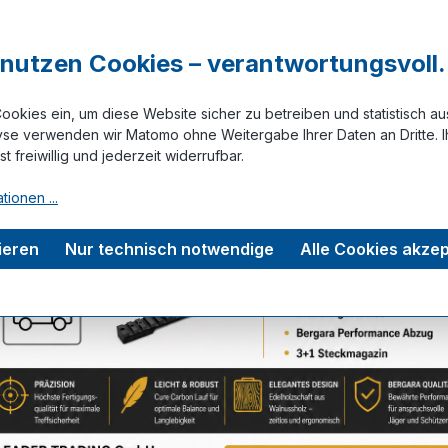
aus
Kaliber
r nutzen Cookies – verantwortungsvoll.
12
16
ookies ein, um diese Website sicher zu betreiben und statistisch a
yse verwenden wir Matomo ohne Weitergabe Ihrer Daten an Dritte. I
ist freiwillig und jederzeit widerrufbar.
Zum Merkze
tionen ...
ieren
Nur technisch notwendige
Alle Cookies akzep
tungen