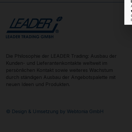
Die Philosophie der LEADER Trading: Ausbau der
Kunden- und Lieferantenkontakte weltweit im
persönlichen Kontakt sowie weiteres Wachstum
durch ständigen Ausbau der Angebotspalette mit
neuen Ideen und Produkten.
© Design & Umsetzung by Webtonia GmbH