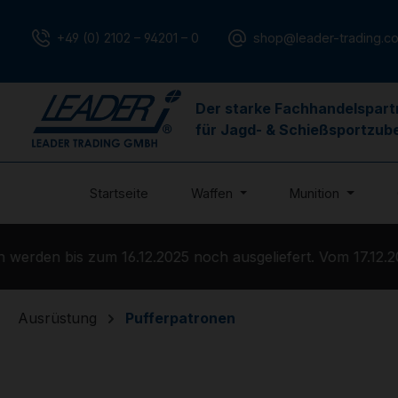
m Hauptinhalt springen
Zur Suche springen
Zur Hauptnavigation springen
+49 (0) 2102 – 94201 – 0
shop@leader-trading.c
Der starke Fachhandelspart
für Jagd- & Schießsportzub
Startseite
Waffen
Munition
rden bis zum 16.12.2025 noch ausgeliefert. Vom 17.12.202
Ausrüstung
Pufferpatronen
Bildergalerie überspringen