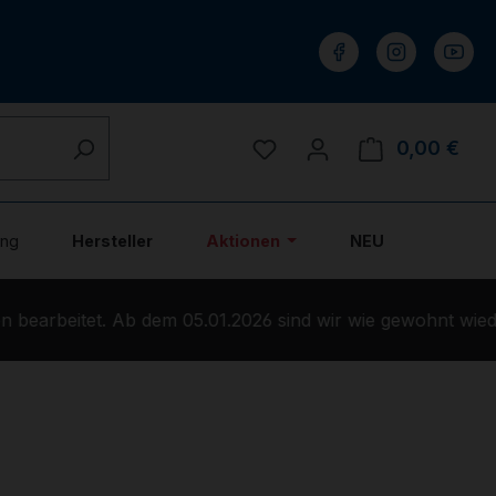
Du hast 0 Produkte auf 
0,00 €
Ware
ung
Hersteller
Aktionen
NEU
bearbeitet. Ab dem 05.01.2026 sind wir wie gewohnt wiede