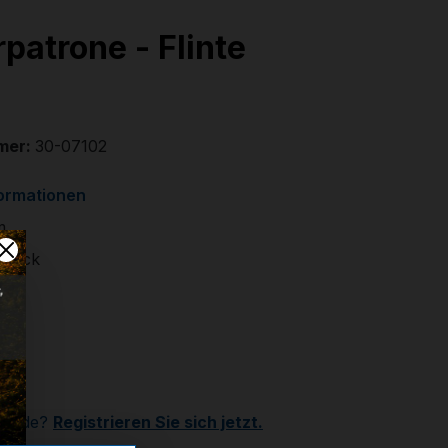
rpatrone - Flinte
mer:
30-07102
formationen
m
 Stück
€
r
Kunde?
Registrieren Sie sich jetzt.