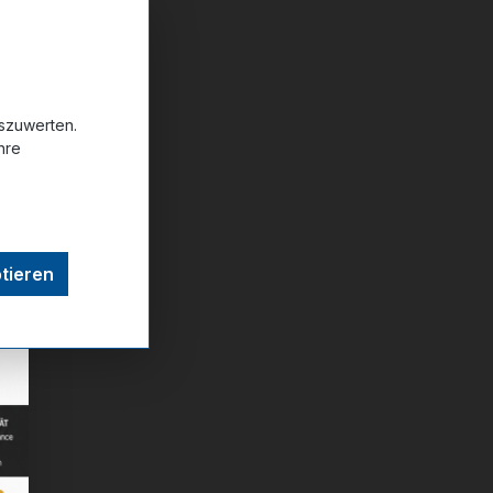
wählen
20
uszuwerten.
hre
ttel hinzufügen
tieren