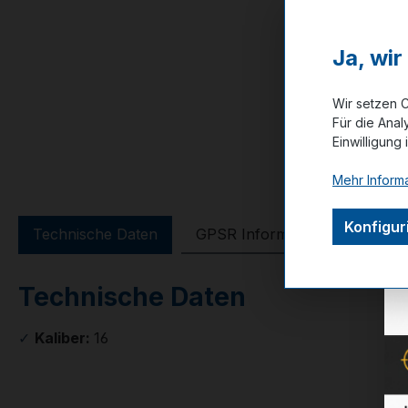
Ja, wi
Wir setzen C
Für die Anal
Einwilligung 
Mehr Informa
Konfigur
Technische Daten
GPSR Information
Bewer
Technische Daten
✓
Kaliber:
16