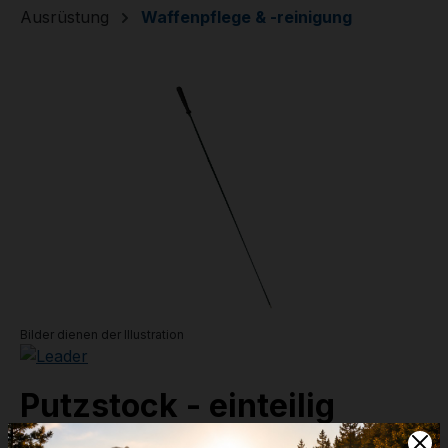
Ausrüstung
Waffenpflege & -reinigung
Bildergalerie überspringen
Bilder dienen der Illustration
Putzstock - einteilig
Flinte