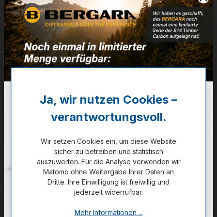
Artikelnummer:
30-07010B
Weitere Informationen
✔
Stahl/Kunststoff beschichtet
7,20 €
Ja, wir nutzen Cookies –
✔ Auf Lager
verantwortungsvoll.
Noch kein Kunde?
Registrieren Sie sich jetzt.
Wir setzen Cookies ein, um diese Website
sicher zu betreiben und statistisch
auszuwerten. Für die Analyse verwenden wir
Matomo ohne Weitergabe Ihrer Daten an
Dritte. Ihre Einwilligung ist freiwillig und
jederzeit widerrufbar.
Zum Merkzettel hinzufügen
Mehr Informationen ...