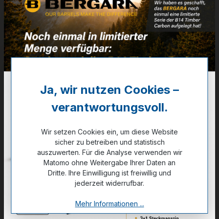
Ringe
30mm - Weaver - Low
Artikelnummer:
31-05004
59,80 €
✔ Auf Lager
Ja, wir nutzen Cookies –
verantwortungsvoll.
Noch kein Kunde?
Registrieren Sie sich jetzt.
Wir setzen Cookies ein, um diese Website
sicher zu betreiben und statistisch
auszuwerten. Für die Analyse verwenden wir
Matomo ohne Weitergabe Ihrer Daten an
Dritte. Ihre Einwilligung ist freiwillig und
Zum Merkzettel hinzufügen
jederzeit widerrufbar.
Mehr Informationen ...
Technische Daten