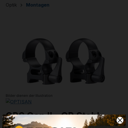
Optik
Montagen
Bildergalerie überspringen
Bilder dienen der Illustration
QRS Gen II - QR Stahl