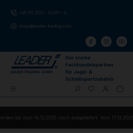
Zum Hauptinhalt springen
+49 (0) 2102 – 94201 – 0
shop@leader-trading.com
Der starke
Fachhandelspartner
für Jagd- &
Schießsportzubehör
Du hast 0 Produ
Ware
den bis zum 16.12.2025 noch ausgeliefert. Vom 17.12.2025