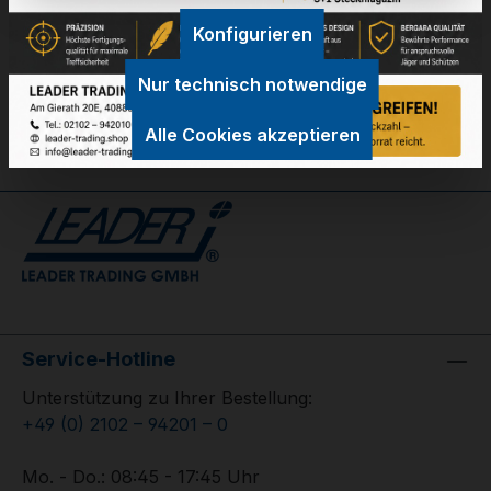
Konfigurieren
GPSR Information
Nur technisch notwendige
Bewertungen
Alle Cookies akzeptieren
Service-Hotline
Unterstützung zu Ihrer Bestellung:
+49 (0) 2102 – 94201 – 0
Mo. - Do.: 08:45 - 17:45 Uhr