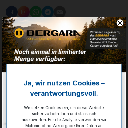
Zum Merkzettel hinzufügen
Beschreibung
Adapter Platen für Red-Dots:Plate A: Trijicon
RMR - Gewinde: 6-32 UNCPlate B:
Eotech/Docter/Insight/Meopta/Burris/Vortex -
G…
Mehr
Ja, wir nutzen Cookies –
verantwortungsvoll.
Technische Daten
GPSR Information
Wir setzen Cookies ein, um diese Website
sicher zu betreiben und statistisch
Bewertungen
auszuwerten. Für die Analyse verwenden wir
Matomo ohne Weitergabe Ihrer Daten an