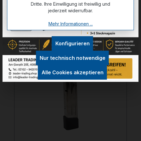
Dritte. Ihre Einwilligung ist freiwillig und
jederzeit widerrufbar.
Mehr Informationen ...
Produktgalerie überspringen
Zubehör
Konfigurieren
Nur technisch notwendige
26-00910
Alle Cookies akzeptieren