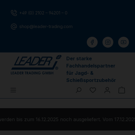
Zum Hauptinhalt springen
+49 (0) 2102 – 94201 – 0
shop@leader-trading.com
Der starke
Fachhandelspartner
für Jagd- &
Schießsportzubehör
Du hast 0 Produ
Ware
rden bis zum 16.12.2025 noch ausgeliefert. Vom 17.12.2025