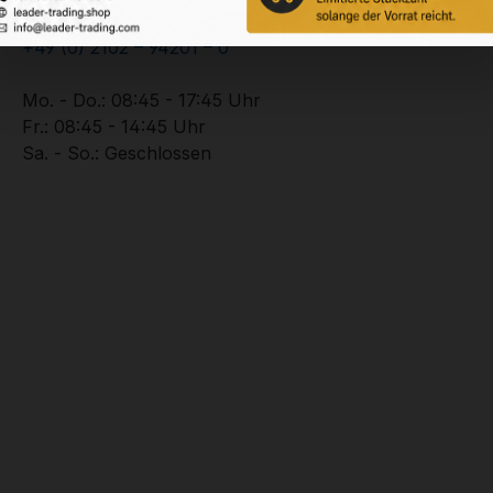
Unterstützung zu Ihrer Bestellung:
+49 (0) 2102 – 94201 – 0
Mo. - Do.: 08:45 - 17:45 Uhr
Fr.: 08:45 - 14:45 Uhr
Sa. - So.: Geschlossen