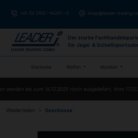
m Hauptinhalt springen
Zur Suche springen
Zur Hauptnavigation springen
+49 (0) 2102 – 94201 – 0
shop@leader-trading.c
Der starke Fachhandelspart
für Jagd- & Schießsportzub
Startseite
Waffen
Munition
erden bis zum 16.12.2025 noch ausgeliefert. Vom 17.12.20
Wiederladen
Geschosse
Bildergalerie überspringen