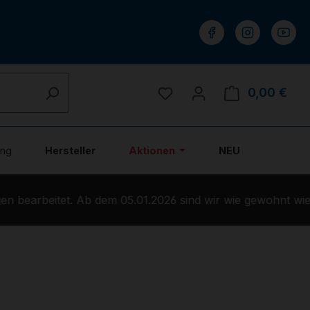
Du hast 0 Produkte auf 
0,00 €
Ware
ung
Hersteller
Aktionen
NEU
 bearbeitet. Ab dem 05.01.2026 sind wir wie gewohnt wied