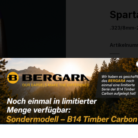
Spart
.323/8mm-2
Artikelnum
Weitere In
✔
VE: 50 St.
✔
Polymer T
130,50
✔ Auf Lage
Noch kein 