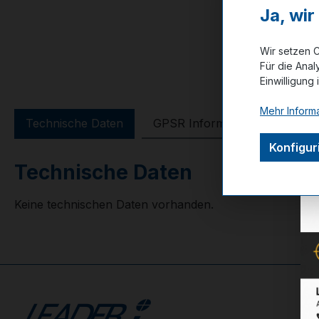
Ja, wi
Wir setzen C
Für die Anal
Einwilligung 
Mehr Informa
Technische Daten
GPSR Information
Bewer
Konfigur
Technische Daten
Keine technischen Daten vorhanden.