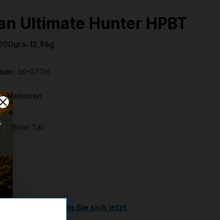
an Ultimate Hunter HPBT
00grs-12,96g
mer:
36-07116
formationen
ip Boat Tail
 €
r
Kunde?
Registrieren Sie sich jetzt.