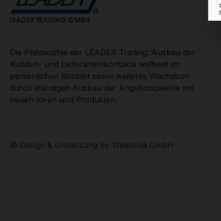
Die Philosophie der LEADER Trading: Ausbau der
Kunden- und Lieferantenkontakte weltweit im
persönlichen Kontakt sowie weiteres Wachstum
durch ständigen Ausbau der Angebotspalette mit
neuen Ideen und Produkten.
© Design & Umsetzung by Webtonia GmbH