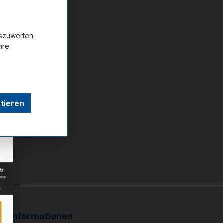
uszuwerten.
hre
ttel hinzufügen
tieren
Informationen