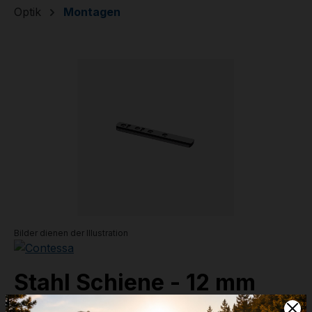
Optik
Montagen
Bildergalerie überspringen
Bilder dienen der Illustration
Stahl Schiene - 12 mm
für Bergara BA 13