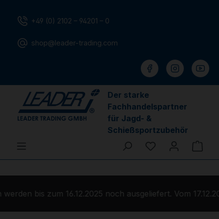
Zum Hauptinhalt springen
+49 (0) 2102 – 94201 – 0
shop@leader-trading.com
Der starke
Fachhandelspartner
für Jagd- &
Schießsportzubehör
Du hast 0 Produ
Ware
werden bis zum 16.12.2025 noch ausgeliefert. Vom 17.12.20