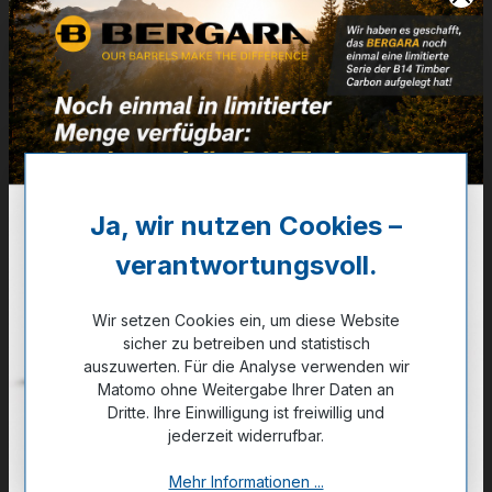
Artikelnummer:
32-CFB12
Weitere Informationen
✔
Schrauben und Montagewerkzeug liegen bei
58,50 €
Ja, wir nutzen Cookies –
✔ Auf Lager
verantwortungsvoll.
Noch kein Kunde?
Registrieren Sie sich jetzt.
Wir setzen Cookies ein, um diese Website
sicher zu betreiben und statistisch
auszuwerten. Für die Analyse verwenden wir
Matomo ohne Weitergabe Ihrer Daten an
Dritte. Ihre Einwilligung ist freiwillig und
jederzeit widerrufbar.
Zum Merkzettel hinzufügen
Mehr Informationen ...