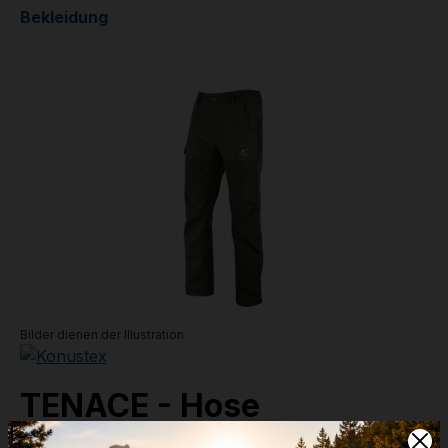
Bekleidung
Bildergalerie überspringen
Bilder dienen der Illustration
TENACE - Hose
Größe: XL