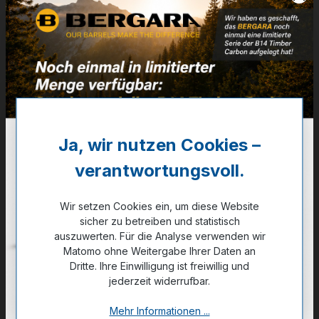
Artikelnummer:
87-K343
129,00 €
✔ Auf Lager
Noch kein Kunde?
Registrieren Sie sich jetzt.
Ja, wir nutzen Cookies –
verantwortungsvoll.
auswählen
Größe
S
M
XL
2XL
3XL
Wir setzen Cookies ein, um diese Website
sicher zu betreiben und statistisch
auszuwerten. Für die Analyse verwenden wir
Matomo ohne Weitergabe Ihrer Daten an
Dritte. Ihre Einwilligung ist freiwillig und
jederzeit widerrufbar.
Zum Merkzettel hinzufügen
Mehr Informationen ...