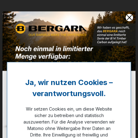
Artikelnummer:
26-02034
Weitere Informationen
✔
Magazinkapazität: 8 Schuss
1.219,00 €
✔ Auf Lager
Ja, wir nutzen Cookies –
Noch kein Kunde?
Registrieren Sie sich jetzt.
verantwortungsvoll.
Wir setzen Cookies ein, um diese Website
sicher zu betreiben und statistisch
auszuwerten. Für die Analyse verwenden wir
Zum Merkzettel hinzufügen
Matomo ohne Weitergabe Ihrer Daten an
Dritte. Ihre Einwilligung ist freiwillig und