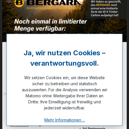
Weaver
Medium (601M)
Artikelnummer:
32-00305
117,10 €
✔ Auf Lager
Ja, wir nutzen Cookies –
verantwortungsvoll.
Noch kein Kunde?
Registrieren Sie sich jetzt.
Wir setzen Cookies ein, um diese Website
sicher zu betreiben und statistisch
auszuwerten. Für die Analyse verwenden wir
Matomo ohne Weitergabe Ihrer Daten an
Dritte. Ihre Einwilligung ist freiwillig und
Zum Merkzettel hinzufügen
jederzeit widerrufbar.
Mehr Informationen ...
Technische Daten