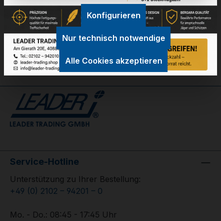
Konfigurieren
GPSR Information
Nur technisch notwendige
Bewertungen
Alle Cookies akzeptieren
Service-Hotline
Unterstützung zu Ihrer Bestellung:
+49 (0) 2102 – 94201 – 0
Mo. - Do.: 08:45 - 17:45 Uhr