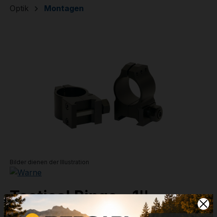
Optik
Montagen
Bildergalerie überspringen
Bilder dienen der Illustration
Tactical Ringe - 1'' -