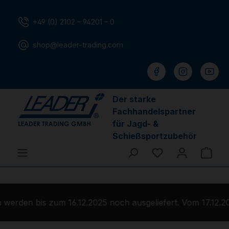
Zum Hauptinhalt springen
+49 (0) 2102 – 94201 – 0
shop@leader-trading.com
Der starke
Fachhandelspartner
für Jagd- &
Schießsportzubehör
Du hast 0 Produ
Ware
erden bis zum 16.12.2025 noch ausgeliefert. Vom 17.12.20