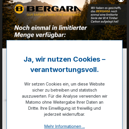
Artikelnummer:
32-01000
Weitere Informationen
✔
empfohlen für Objektivdurchmesser bis zu 36 mm
35,00 €
Ja, wir nutzen Cookies –
✔ Auf Lager
verantwortungsvoll.
Noch kein Kunde?
Registrieren Sie sich jetzt.
Wir setzen Cookies ein, um diese Website
sicher zu betreiben und statistisch
auszuwerten. Für die Analyse verwenden wir
Matomo ohne Weitergabe Ihrer Daten an
Dritte. Ihre Einwilligung ist freiwillig und
jederzeit widerrufbar.
Zum Merkzettel hinzufügen
Mehr Informationen ...