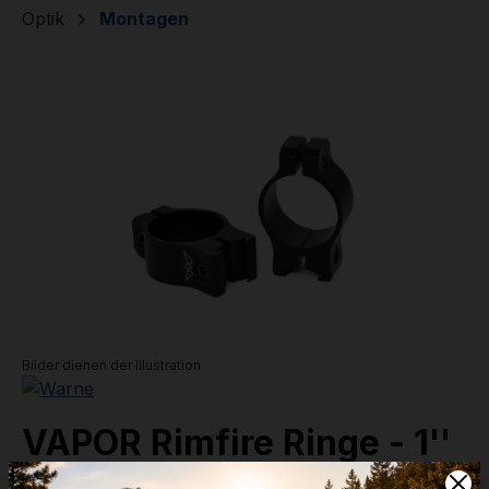
Optik
Montagen
Bildergalerie überspringen
Bilder dienen der Illustration
VAPOR Rimfire Ringe - 1''
Low - 8,0 mm (V420M)