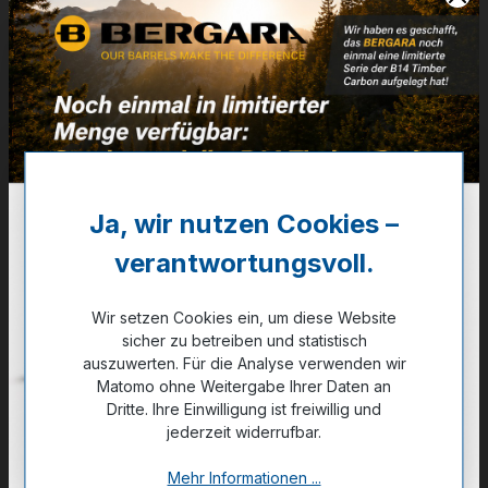
Artikelnummer:
32-01002
Weitere Informationen
✔
empfohlen für Objektivdurchmesser bis 52 mm
35,00 €
Ja, wir nutzen Cookies –
✔ Auf Lager
verantwortungsvoll.
Noch kein Kunde?
Registrieren Sie sich jetzt.
Wir setzen Cookies ein, um diese Website
sicher zu betreiben und statistisch
auszuwerten. Für die Analyse verwenden wir
Matomo ohne Weitergabe Ihrer Daten an
Dritte. Ihre Einwilligung ist freiwillig und
jederzeit widerrufbar.
Zum Merkzettel hinzufügen
Mehr Informationen ...