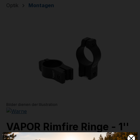
Optik
Montagen
Bildergalerie überspringen
Bilder dienen der Illustration
VAPOR Rimfire Ringe - 1''
High - 15,6 mm (V422M)