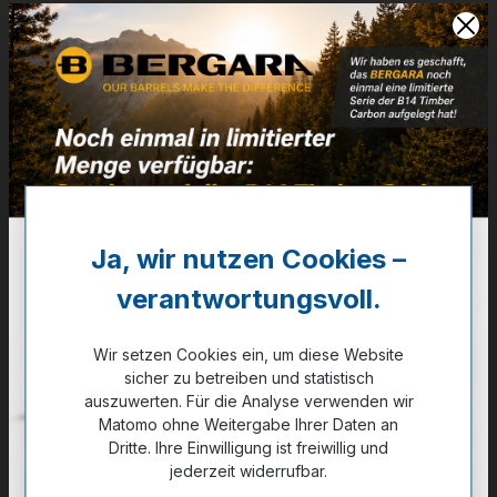
Artikelnummer:
32-00561
Weitere Informationen
✔
M864/864M
✔
Modelle: 9, 45, 30AS, 36, 62, 93, 336, 336C, 375,
1895
Ja, wir nutzen Cookies –
40,00 €
verantwortungsvoll.
✔ Auf Lager
Wir setzen Cookies ein, um diese Website
Noch kein Kunde?
Registrieren Sie sich jetzt.
sicher zu betreiben und statistisch
auszuwerten. Für die Analyse verwenden wir
Matomo ohne Weitergabe Ihrer Daten an
Dritte. Ihre Einwilligung ist freiwillig und
jederzeit widerrufbar.