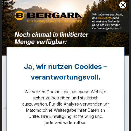
- HP
7,78g - 120grs
Artikelnummer:
36-06015
Weitere Informationen
✔
VE: 50St.
Ja, wir nutzen Cookies –
46,90 €
verantwortungsvoll.
✔ Auf Lager
Wir setzen Cookies ein, um diese Website
Noch kein Kunde?
Registrieren Sie sich jetzt.
sicher zu betreiben und statistisch
auszuwerten. Für die Analyse verwenden wir
Matomo ohne Weitergabe Ihrer Daten an
Dritte. Ihre Einwilligung ist freiwillig und
jederzeit widerrufbar.