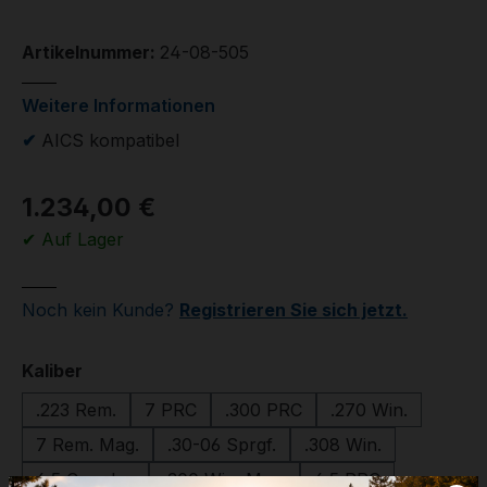
Artikelnummer:
24-08-505
Weitere Informationen
✔
AICS kompatibel
1.234,00 €
✔ Auf Lager
Noch kein Kunde?
Registrieren Sie sich jetzt.
auswählen
Kaliber
.223 Rem.
7 PRC
.300 PRC
.270 Win.
7 Rem. Mag.
.30-06 Sprgf.
.308 Win.
6,5 Creedm.
.300 Win. Mag.
6,5 PRC