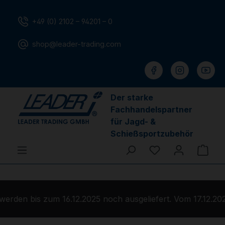
Zum Hauptinhalt springen
+49 (0) 2102 – 94201 – 0
shop@leader-trading.com
Der starke
Fachhandelspartner
für Jagd- &
Schießsportzubehör
Du hast 0 Produ
Ware
rden bis zum 16.12.2025 noch ausgeliefert. Vom 17.12.202