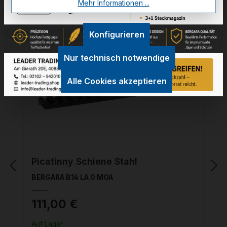
Mehr Informationen ...
32-04008
Konfigurieren
Nur technisch notwendige
Alle Cookies akzeptieren
Picatinny Schiene Stahl
BERGARA B14 LA 0 MOA
111,00 €
Auf Lager