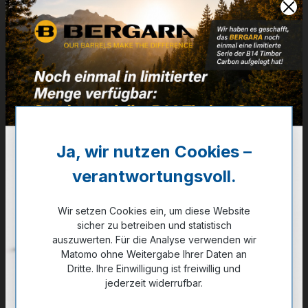
Zum Merkzettel hinzufügen
Technische Daten
Ja, wir nutzen Cookies –
GPSR Information
verantwortungsvoll.
Bewertungen
Wir setzen Cookies ein, um diese Website
sicher zu betreiben und statistisch
auszuwerten. Für die Analyse verwenden wir
Matomo ohne Weitergabe Ihrer Daten an
Dritte. Ihre Einwilligung ist freiwillig und
jederzeit widerrufbar.
Produktgalerie überspringen
Zubehör