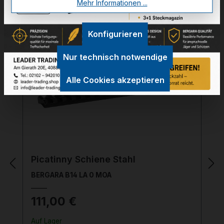
Mehr Informationen ...
32-04008
Konfigurieren
Nur technisch notwendige
Alle Cookies akzeptieren
Picatinny Schiene Stahl
BERGARA B14 LA 0 MOA
111,00 €
Auf Lager