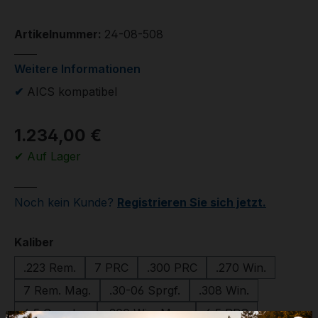
Artikelnummer:
24-08-508
Weitere Informationen
✔
AICS kompatibel
1.234,00 €
✔ Auf Lager
Noch kein Kunde?
Registrieren Sie sich jetzt.
auswählen
Kaliber
.223 Rem.
7 PRC
.300 PRC
.270 Win.
7 Rem. Mag.
.30-06 Sprgf.
.308 Win.
6,5 Creedm.
.300 Win. Mag.
6,5 PRC