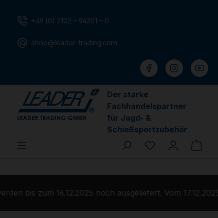
Zum Hauptinhalt springen
+49 (0) 2102 – 94201 – 0
shop@leader-trading.com
Der starke
Fachhandelspartner
für Jagd- &
Schießsportzubehör
Du hast 0 Produ
Ware
den bis zum 16.12.2025 noch ausgeliefert. Vom 17.12.2025