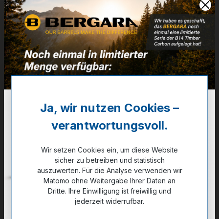
Zum Merkzettel hinzufügen
Technische Daten
Ja, wir nutzen Cookies –
GPSR Information
verantwortungsvoll.
Bewertungen
Wir setzen Cookies ein, um diese Website
sicher zu betreiben und statistisch
auszuwerten. Für die Analyse verwenden wir
Matomo ohne Weitergabe Ihrer Daten an
Dritte. Ihre Einwilligung ist freiwillig und
jederzeit widerrufbar.
Produktgalerie überspringen
Zubehör