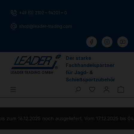
Zum Hauptinhalt springen
+49 (0) 2102 – 94201 – 0
shop@leader-trading.com
Der starke
Fachhandelspartner
für Jagd- &
Schießsportzubehör
Du hast 0 Produ
Ware
 16.12.2025 noch ausgeliefert. Vom 17.12.2025 bis 04.01.