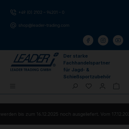
Zum Hauptinhalt springen
+49 (0) 2102 – 94201 – 0
shop@leader-trading.com
Der starke
Fachhandelspartner
für Jagd- &
Schießsportzubehör
Du hast 0 Produ
Ware
rden bis zum 16.12.2025 noch ausgeliefert. Vom 17.12.202